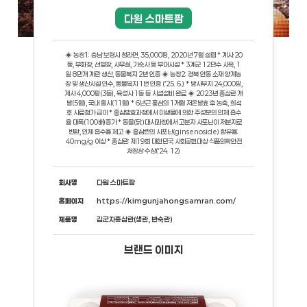
다원 스마트팜
◈ 농장1: 충남 보령시 청라면, 35,000평, 2020년 7월 설립 * 계사 20
동, 부화장, 선별장, 사무실, 기숙사 등 부대시설 * 3계군 12만수 사육, 1
일 8만개 계란 생산, 동물복지 2번 인증 ◈ 농장2: 경북 안동 소재 양계농
장 및 생산시설 인수, 동물복지 1번 인증 (’25. 6.) * 방사부지 24,000평,
계사 4,000평(3동), 육성사 1동 등 시설설비 완료 ◈ 2023년 홍삼란 개
발(5월), 국내 출시(11월) * 6년근 홍삼의 1개월 저온발효 후 농축, 희석
후 사료첨가 급이 * 홍삼발효과정에서 미생물에 의한 주성분의 인체 흡수
율 대폭(100배)증가 * 동물(닭.)대사과정에서 고분자 사포닌이 저분자로
변환, 인체 흡수율 제고 ◈ 홍삼란의 사포닌(ginsenoside) 함유율:
40mg/g 이상 * 홍삼란: 제19회 대한민국 사회공헌대상 식품의학안전
처장상 수상(‘24. 12)
회사명
다원 스마트팜
홈페이지
https://kimgunjahongsamran.com/
제품명
김군자홍삼란(생란, 반숙란)
브랜드 이미지