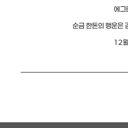
에그테
순금 한돈의 행운은 
12월